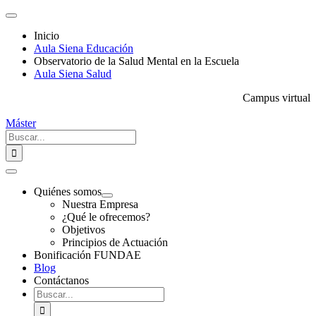
Saltar
Toggle
al
Navigation
Inicio
contenido
Aula Siena Educación
Observatorio de la Salud Mental en la Escuela
Aula Siena Salud
Campus virtual
Máster
Buscar:
Toggle
Navigation
Quiénes somos
Nuestra Empresa
¿Qué le ofrecemos?
Objetivos
Principios de Actuación
Bonificación FUNDAE
Blog
Contáctanos
Buscar: