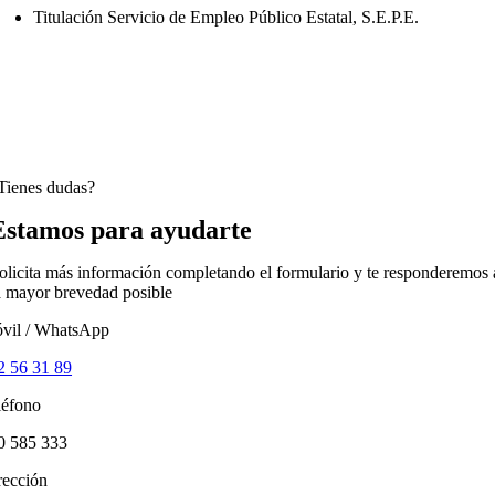
Titulación Servicio de Empleo Público Estatal, S.E.P.E.
Tienes dudas?
Estamos para ayudarte
olicita más información completando el formulario y te responderemos 
a mayor brevedad posible
vil / WhatsApp
2 56 31 89
léfono
0 585 333
rección