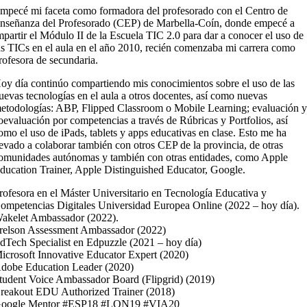
mpecé mi faceta como formadora del profesorado con el Centro de
nseñanza del Profesorado (CEP) de Marbella-Coín, donde empecé a
mpartir el Módulo II de la Escuela TIC 2.0 para dar a conocer el uso de
as TICs en el aula en el año 2010, recién comenzaba mi carrera como
rofesora de secundaria.
oy día continúo compartiendo mis conocimientos sobre el uso de las
uevas tecnologías en el aula a otros docentes, así como nuevas
etodologías: ABP, Flipped Classroom o Mobile Learning; evaluación 
oevaluación por competencias a través de Rúbricas y Portfolios, así
omo el uso de iPads, tablets y apps educativas en clase. Esto me ha
levado a colaborar también con otros CEP de la provincia, de otras
omunidades autónomas y también con otras entidades, como Apple
ducation Trainer, Apple Distinguished Educator, Google.
rofesora en el Máster Universitario en Tecnología Educativa y
ompetencias Digitales Universidad Europea Online (2022 – hoy día).
akelet Ambassador (2022).
relson Assessment Ambassador (2022)
dTech Specialist en Edpuzzle (2021 – hoy día)
icrosoft Innovative Educator Expert (2020)
dobe Education Leader (2020)
tudent Voice Ambassador Board (Flipgrid) (2019)
reakout EDU Authorized Trainer (2018)
oogle Mentor #ESP18 #LON19 #VIA20