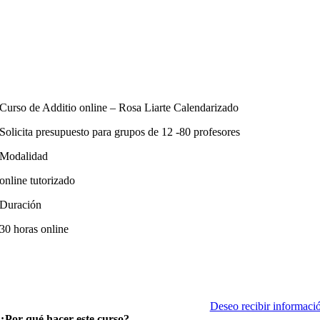
Curso de Additio online – Rosa Liarte Calendarizado
Solicita presupuesto para grupos de 12 -80 profesores
Modalidad
online tutorizado
Duración
30 horas online
Deseo recibir informaci
¿Por qué hacer este curso?