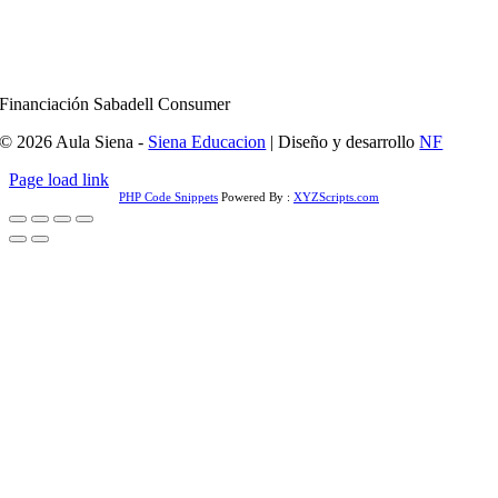
Financiación Sabadell Consumer
© 2026 Aula Siena -
Siena Educacion
| Diseño y desarrollo
NF
Page load link
PHP Code Snippets
Powered By :
XYZScripts.com