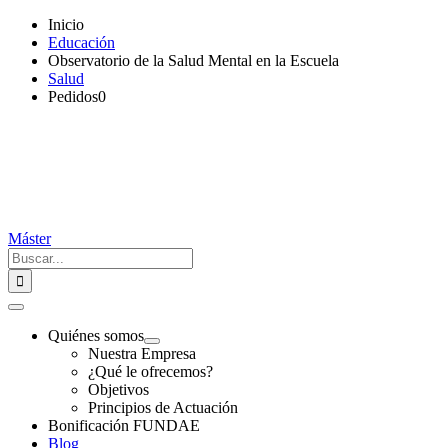
Saltar
Inicio
al
Educación
contenido
Observatorio de la Salud Mental en la Escuela
Salud
Pedidos
0
Máster
Buscar:
Toggle
Navigation
Quiénes somos
Nuestra Empresa
¿Qué le ofrecemos?
Objetivos
Principios de Actuación
Bonificación FUNDAE
Blog