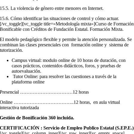
15.5. La violencia de género entre menores en Internet.
15.6. Cómo identificar las situaciones de control y cómo actuar.
[/vc_toggle][vc_toggle title=»Metodología mixta»]Curso de Formación
Bonificable con Créditos de Fundación Estatal. Formación Mixta.
El modelo pedagógico flexible y permite la atención personalizada. Se
combinan las clases presenciales con formación online y sistema de
tutorización.
Campus virtual: modulo online de 10 horas de duración, con
casos prácticos, contenidos didácticos, foros, y pruebas de
autoevaluación.
Tutor Online: para resolver las cuestiones a través de la
plataforma online
Presencial ……………………………12 horas
Online ………………………………..12 horas, en aula virtual
interactiva tutorizada
Gestión de Bonificación 360 incluida.
CERTIFICACIÓN : Servicio de Empleo Publico Estatal (S.EP.E.)
[/vc_toggle][/vc_column_inner][/vc_row_inner][vc_empty_space]