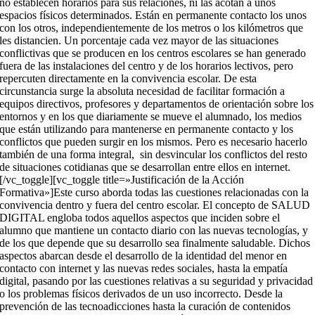
no establecen horarios para sus relaciones, ni las acotan a unos
espacios físicos determinados. Están en permanente contacto los unos
con los otros, independientemente de los metros o los kilómetros que
les distancien. Un porcentaje cada vez mayor de las situaciones
conflictivas que se producen en los centros escolares se han generado
fuera de las instalaciones del centro y de los horarios lectivos, pero
repercuten directamente en la convivencia escolar. De esta
circunstancia surge la absoluta necesidad de facilitar formación a
equipos directivos, profesores y departamentos de orientación sobre los
entornos y en los que diariamente se mueve el alumnado, los medios
que están utilizando para mantenerse en permanente contacto y los
conflictos que pueden surgir en los mismos. Pero es necesario hacerlo
también de una forma integral, sin desvincular los conflictos del resto
de situaciones cotidianas que se desarrollan entre ellos en internet.
[/vc_toggle][vc_toggle title=»Justificación de la Acción
Formativa»]Este curso aborda todas las cuestiones relacionadas con la
convivencia dentro y fuera del centro escolar. El concepto de SALUD
DIGITAL engloba todos aquellos aspectos que inciden sobre el
alumno que mantiene un contacto diario con las nuevas tecnologías, y
de los que depende que su desarrollo sea finalmente saludable. Dichos
aspectos abarcan desde el desarrollo de la identidad del menor en
contacto con internet y las nuevas redes sociales, hasta la empatía
digital, pasando por las cuestiones relativas a su seguridad y privacidad
o los problemas físicos derivados de un uso incorrecto. Desde la
prevención de las tecnoadicciones hasta la curación de contenidos