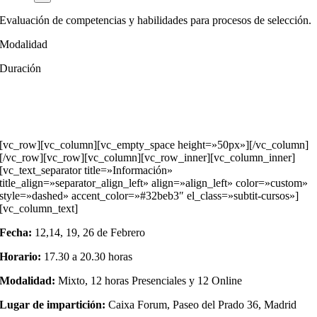
Evaluación de competencias y habilidades para procesos de selección.
Modalidad
Duración
[vc_row][vc_column][vc_empty_space height=»50px»][/vc_column]
[/vc_row][vc_row][vc_column][vc_row_inner][vc_column_inner]
[vc_text_separator title=»Información»
title_align=»separator_align_left» align=»align_left» color=»custom»
style=»dashed» accent_color=»#32beb3″ el_class=»subtit-cursos»]
[vc_column_text]
Fecha:
12,14, 19, 26 de Febrero
Horario:
17.30 a 20.30 horas
Modalidad:
Mixto, 12 horas Presenciales y 12 Online
Lugar de impartición:
Caixa Forum, Paseo del Prado 36, Madrid