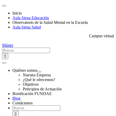
Saltar
Toggle
al
Navigation
Inicio
contenido
Aula Siena Educación
Observatorio de la Salud Mental en la Escuela
Aula Siena Salud
Campus virtual
Máster
Buscar:
Toggle
Navigation
Quiénes somos
Nuestra Empresa
¿Qué le ofrecemos?
Objetivos
Principios de Actuación
Bonificación FUNDAE
Blog
Contáctanos
Buscar: