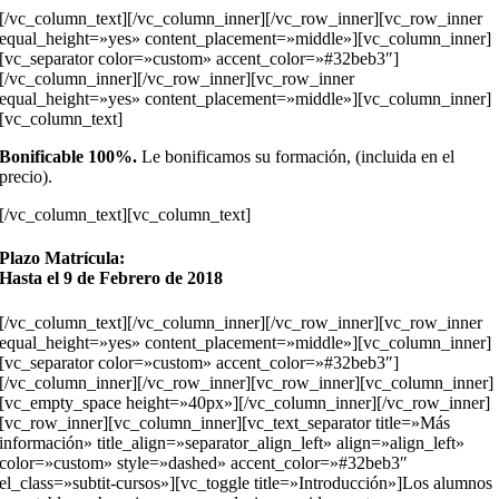
[/vc_column_text][/vc_column_inner][/vc_row_inner][vc_row_inner
equal_height=»yes» content_placement=»middle»][vc_column_inner]
[vc_separator color=»custom» accent_color=»#32beb3″]
[/vc_column_inner][/vc_row_inner][vc_row_inner
equal_height=»yes» content_placement=»middle»][vc_column_inner]
[vc_column_text]
Bonificable 100%.
Le bonificamos su formación, (incluida en el
precio).
[/vc_column_text][vc_column_text]
Plazo Matrícula:
Hasta el 9 de Febrero de 2018
[/vc_column_text][/vc_column_inner][/vc_row_inner][vc_row_inner
equal_height=»yes» content_placement=»middle»][vc_column_inner]
[vc_separator color=»custom» accent_color=»#32beb3″]
[/vc_column_inner][/vc_row_inner][vc_row_inner][vc_column_inner]
[vc_empty_space height=»40px»][/vc_column_inner][/vc_row_inner]
[vc_row_inner][vc_column_inner][vc_text_separator title=»Más
información» title_align=»separator_align_left» align=»align_left»
color=»custom» style=»dashed» accent_color=»#32beb3″
el_class=»subtit-cursos»][vc_toggle title=»Introducción»]Los alumnos