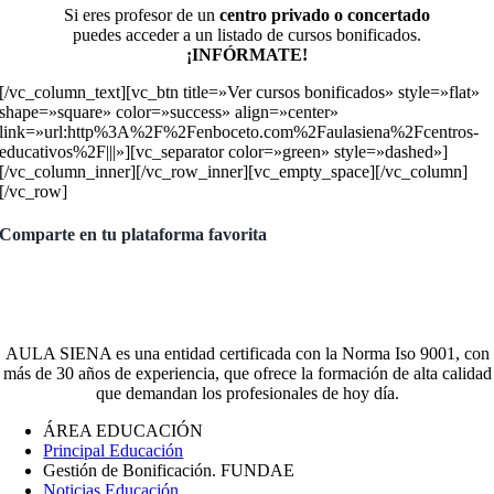
Si eres profesor de un
centro privado o concertado
puedes acceder a un listado de cursos bonificados.
¡INFÓRMATE!
[/vc_column_text][vc_btn title=»Ver cursos bonificados» style=»flat»
shape=»square» color=»success» align=»center»
link=»url:http%3A%2F%2Fenboceto.com%2Faulasiena%2Fcentros-
educativos%2F|||»][vc_separator color=»green» style=»dashed»]
[/vc_column_inner][/vc_row_inner][vc_empty_space][/vc_column]
[/vc_row]
Comparte en tu plataforma favorita
AULA SIENA es una entidad certificada con la Norma Iso 9001, con
más de 30 años de experiencia, que ofrece la formación de alta calidad
que demandan los profesionales de hoy día.
ÁREA EDUCACIÓN
Principal Educación
Gestión de Bonificación. FUNDAE
Noticias Educación