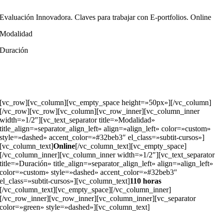
Evaluación Innovadora. Claves para trabajar con E-portfolios. Online
Modalidad
Duración
[vc_row][vc_column][vc_empty_space height=»50px»][/vc_column]
[/vc_row][vc_row][vc_column][vc_row_inner][vc_column_inner
width=»1/2″][vc_text_separator title=»Modalidad»
title_align=»separator_align_left» align=»align_left» color=»custom»
style=»dashed» accent_color=»#32beb3″ el_class=»subtit-cursos»]
[vc_column_text]
Online
[/vc_column_text][vc_empty_space]
[/vc_column_inner][vc_column_inner width=»1/2″][vc_text_separator
title=»Duración» title_align=»separator_align_left» align=»align_left»
color=»custom» style=»dashed» accent_color=»#32beb3″
el_class=»subtit-cursos»][vc_column_text]
110 horas
[/vc_column_text][vc_empty_space][/vc_column_inner]
[/vc_row_inner][vc_row_inner][vc_column_inner][vc_separator
color=»green» style=»dashed»][vc_column_text]