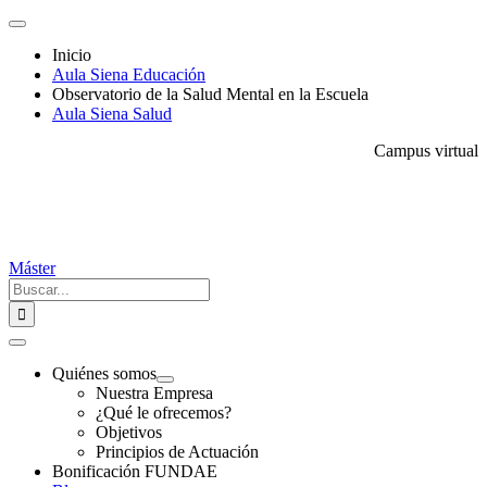
Saltar
Toggle
al
Navigation
Inicio
contenido
Aula Siena Educación
Observatorio de la Salud Mental en la Escuela
Aula Siena Salud
Campus virtual
Máster
Buscar:
Toggle
Navigation
Quiénes somos
Nuestra Empresa
¿Qué le ofrecemos?
Objetivos
Principios de Actuación
Bonificación FUNDAE