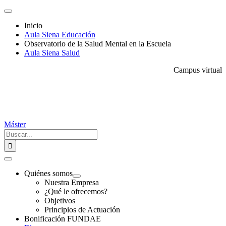
Saltar
Toggle
al
Navigation
Inicio
contenido
Aula Siena Educación
Observatorio de la Salud Mental en la Escuela
Aula Siena Salud
Campus virtual
Máster
Buscar:
Toggle
Navigation
Quiénes somos
Nuestra Empresa
¿Qué le ofrecemos?
Objetivos
Principios de Actuación
Bonificación FUNDAE