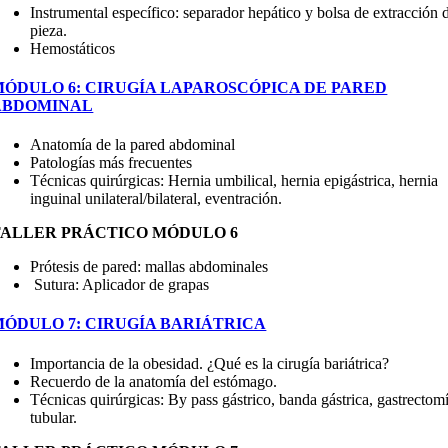
Instrumental específico: separador hepático y bolsa de extracción 
pieza.
Hemostáticos
MÓDULO 6: CIRUGÍA LAPAROSCÓPICA DE PARED
ABDOMINAL
Anatomía de la pared abdominal
Patologías más frecuentes
Técnicas quirúrgicas: Hernia umbilical, hernia epigástrica, hernia
inguinal unilateral/bilateral, eventración.
TALLER PRÁCTICO MÓDULO 6
Prótesis de pared: mallas abdominales
Sutura: Aplicador de grapas
MÓDULO 7: CIRUGÍA BARIÁTRICA
Importancia de la obesidad. ¿Qué es la cirugía bariátrica?
Recuerdo de la anatomía del estómago.
Técnicas quirúrgicas: By pass gástrico, banda gástrica, gastrectom
tubular.