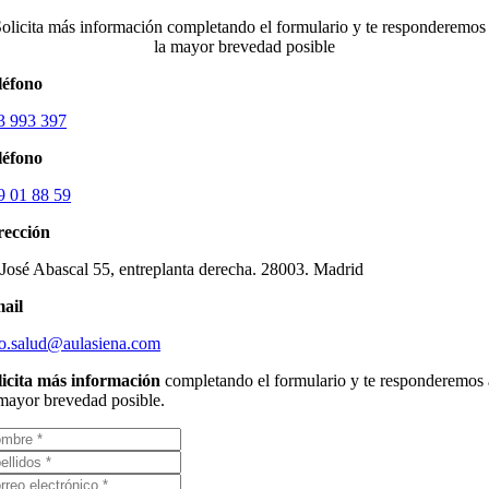
olicita más información completando el formulario y te responderemos
la mayor brevedad posible
léfono
3 993 397
léfono
9 01 88 59
rección
 José Abascal 55, entreplanta derecha. 28003. Madrid
ail
fo.salud@aulasiena.com
licita más información
completando el formulario y te responderemos 
 mayor brevedad posible.