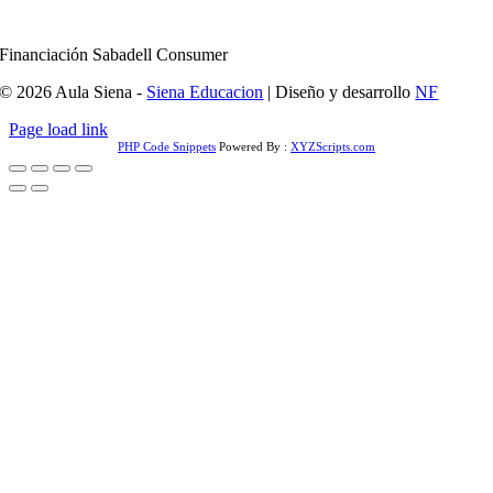
Financiación Sabadell Consumer
© 2026 Aula Siena -
Siena Educacion
| Diseño y desarrollo
NF
Page load link
PHP Code Snippets
Powered By :
XYZScripts.com