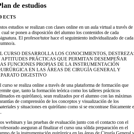
Plan de estudios
9 ECTS
stos estudios se realizan con clases online en un aula virtual a través de
a cual se ponen a disposición del alumno los contenidos de cada
signatura. El profesor/tutor hace el seguimiento individualizado de cada
lumno/a.
EL CURSO DESARROLLA LOS CONOCIMIENTOS, DESTREZA
Y APTITUDES PRÁCTICAS QUE PERMITAN DESEMPEÑAR
AS FUNCIONES PROPIAS DE LA INSTRUMENTACIÓN
UIRÚRGICA EN LAS ÁREAS DE CIRUGÍA GENERAL Y
APARATO DIGESTIVO
l curso se realiza online a través de una plataforma de formación que
ermite que, tanto la formación teórica como los talleres prácticos
filmados en quirófano), sean realizados por el alumno con las máximas
arantías de comprensión de los conceptos y visualización de los
ateriales y situaciones en quirófano como si se encontrase físicamente 
l.
os webinars y las pruebas de evaluación junto con el contacto con el
rofesorado aseguran al finalizar el curso una sólida preparación en el
ampo de la instrumentación quirúrgica en las áreas de Cirugía General 