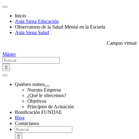
Saltar
Toggle
al
Navigation
Inicio
contenido
Aula Siena Educación
Observatorio de la Salud Mental en la Escuela
Aula Siena Salud
Campus virtual
Máster
Buscar:
Toggle
Navigation
Quiénes somos
Nuestra Empresa
¿Qué le ofrecemos?
Objetivos
Principios de Actuación
Bonificación FUNDAE
Blog
Contáctanos
Buscar: