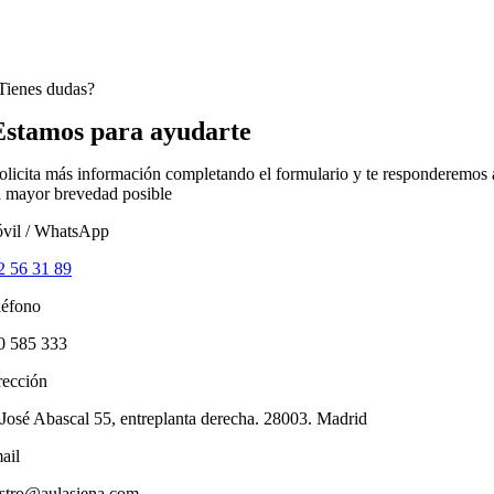
Tienes dudas?
Estamos para ayudarte
olicita más información completando el formulario y te responderemos 
a mayor brevedad posible
vil / WhatsApp
2 56 31 89
léfono
0 585 333
rección
 José Abascal 55, entreplanta derecha. 28003. Madrid
ail
astro@aulasiena.com