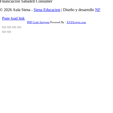
Financiación Sabadell Consumer
© 2026 Aula Siena -
Siena Educacion
| Diseño y desarrollo
NF
Page load link
PHP Code Snippets
Powered By :
XYZScripts.com