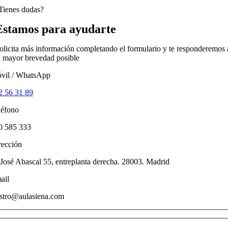
Tienes dudas?
Estamos para ayudarte
olicita más información completando el formulario y te responderemos 
a mayor brevedad posible
vil / WhatsApp
2 56 31 89
léfono
0 585 333
rección
 José Abascal 55, entreplanta derecha. 28003. Madrid
ail
astro@aulasiena.com