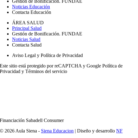
Gestión de Bonificación. FUNDAE
Noticias Educación
Contacta Educación
ÁREA SALUD
Principal Salud
Gestión de Bonificación. FUNDAE
Noticias Salud
Contacta Salud
Aviso Legal y Política de Privacidad
Este sitio está protegido por reCAPTCHA y Google
Política de
Privacidad
y
Términos del servicio
Financiación Sabadell Consumer
© 2026 Aula Siena -
Siena Educacion
| Diseño y desarrollo
NF