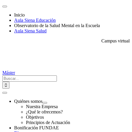
Saltar
Toggle
al
Navigation
Inicio
contenido
Aula Siena Educación
Observatorio de la Salud Mental en la Escuela
Aula Siena Salud
Campus virtual
Máster
Buscar:
Toggle
Navigation
Quiénes somos
Nuestra Empresa
¿Qué le ofrecemos?
Objetivos
Principios de Actuación
Bonificación FUNDAE