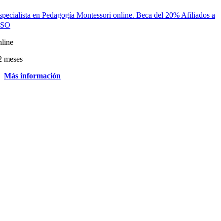
specialista en Pedagogía Montessori online. Beca del 20% Afiliados a
SO
nline
2 meses
Más información