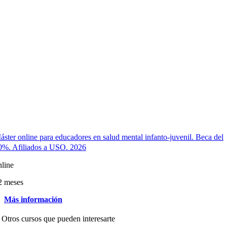
áster online para educadores en salud mental infanto-juvenil. Beca del
0%. Afiliados a USO. 2026
nline
2 meses
Más información
Otros cursos que pueden interesarte