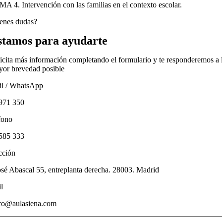
A 4. Intervención con las familias en el contexto escolar.
enes dudas?
stamos para ayudarte
icita más información completando el formulario y te responderemos a 
or brevedad posible
l / WhatsApp
971 350
fono
585 333
cción
osé Abascal 55, entreplanta derecha. 28003. Madrid
l
tro@aulasiena.com