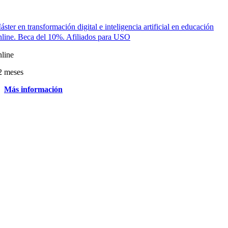
áster en transformación digital e inteligencia artificial en educación
nline. Beca del 10%. Afiliados para USO
nline
2 meses
Más información