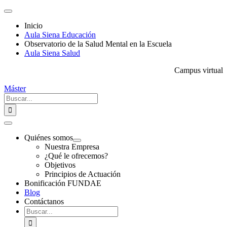
Saltar
Toggle
al
Navigation
Inicio
contenido
Aula Siena Educación
Observatorio de la Salud Mental en la Escuela
Aula Siena Salud
Campus virtual
Máster
Buscar:
Toggle
Navigation
Quiénes somos
Nuestra Empresa
¿Qué le ofrecemos?
Objetivos
Principios de Actuación
Bonificación FUNDAE
Blog
Contáctanos
Buscar: