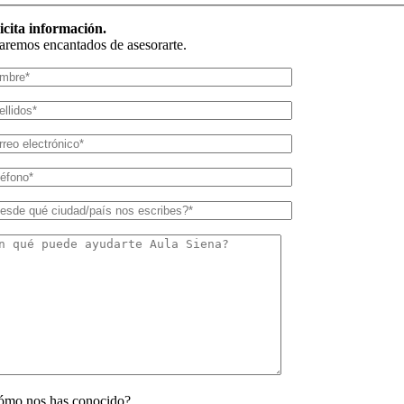
icita información.
aremos encantados de asesorarte.
ómo nos has conocido?