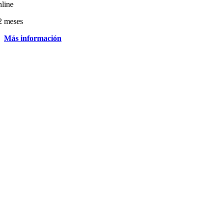
nline
2 meses
Más información