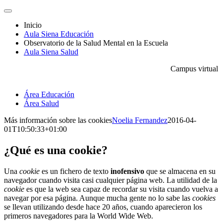
Saltar
Toggle
al
Navigation
Inicio
contenido
Aula Siena Educación
Observatorio de la Salud Mental en la Escuela
Aula Siena Salud
Campus virtual
Área Educación
Área Salud
Más información sobre las cookies
Noelia Fernandez
2016-04-
01T10:50:33+01:00
¿Qué es una cookie?
Una
cookie
es un fichero de texto
inofensivo
que se almacena en su
navegador cuando visita casi cualquier página web. La utilidad de la
cookie
es que la web sea capaz de recordar su visita cuando vuelva a
navegar por esa página. Aunque mucha gente no lo sabe las
cookies
se llevan utilizando desde hace 20 años, cuando aparecieron los
primeros navegadores para la World Wide Web.