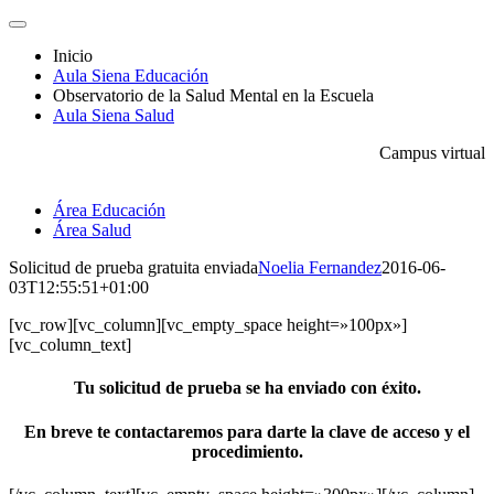
Saltar
Toggle
al
Navigation
Inicio
contenido
Aula Siena Educación
Observatorio de la Salud Mental en la Escuela
Aula Siena Salud
Campus virtual
Área Educación
Área Salud
Solicitud de prueba gratuita enviada
Noelia Fernandez
2016-06-
03T12:55:51+01:00
[vc_row][vc_column][vc_empty_space height=»100px»]
[vc_column_text]
Tu solicitud de prueba se ha enviado con éxito.
En breve te contactaremos para darte la clave de acceso y el
procedimiento.