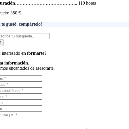
Duración…………………………………..
110 horas
recio: 350 €
i te gustó, compártelo!
uscar:
s interesado
en formarte?
ita información.
emos encantados de asesorarte.