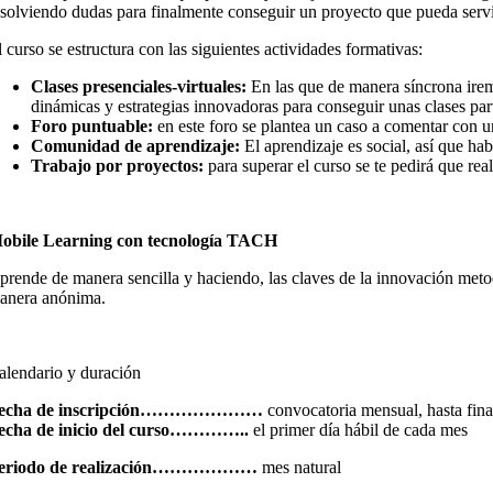
esolviendo dudas para finalmente conseguir un proyecto que pueda servir
l curso se estructura con las siguientes actividades formativas:
Clases presenciales-virtuales:
En las que de manera síncrona irem
dinámicas y estrategias innovadoras para conseguir unas clases part
Foro puntuable:
en este foro se plantea un caso a comentar con u
Comunidad de aprendizaje:
El aprendizaje es social, así que h
Trabajo por proyectos:
para superar el curso se te pedirá que rea
obile Learning con tecnología
TACH
prende de manera sencilla y haciendo, las claves de la innovación meto
anera anónima.
alendario y duración
echa de inscripción…………………
convocatoria mensual, hasta fin
echa de inicio del curso…………..
el primer día hábil de cada mes
eriodo de realización………………
mes natural