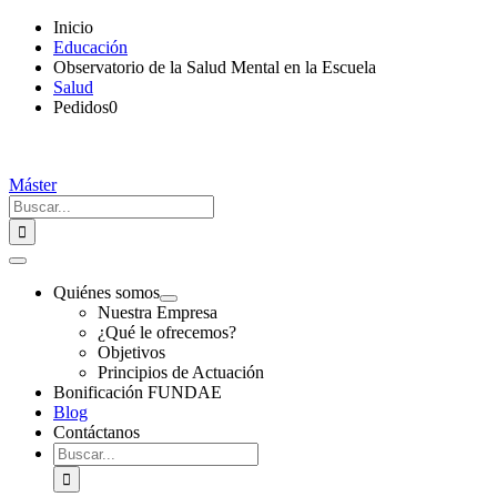
Saltar
Inicio
al
Educación
contenido
Observatorio de la Salud Mental en la Escuela
Salud
Pedidos
0
Máster
Buscar:
Toggle
Navigation
Quiénes somos
Nuestra Empresa
¿Qué le ofrecemos?
Objetivos
Principios de Actuación
Bonificación FUNDAE
Blog
Contáctanos
Buscar: