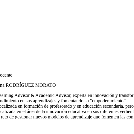
ocente
na RODRÍGUEZ MORATO
earning Advisor & Academic Advisor, experta en innovación y transforma
endimiento en sus aprendizajes y fomentando su “empoderamiento”.
ocalizada en formación de profesorado y en educación secundaria, pero c
ocalizada en el área de la innovación educativa en sus diferentes vertie
l reto de gestionar nuevos modelos de aprendizaje que fomenten las comp